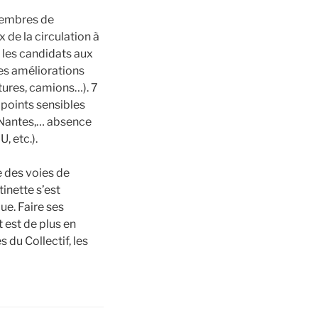
membres de
 de la circulation à
 les candidats aux
es améliorations
tures, camions…). 7
 points sensibles
de Nantes,… absence
, etc.).
e des voies de
tinette s’est
ue. Faire ses
 est de plus en
du Collectif, les