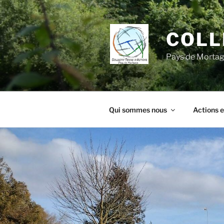
Aller
au
contenu
COLL
principal
Pays de Morta
Qui sommes nous
Actions e