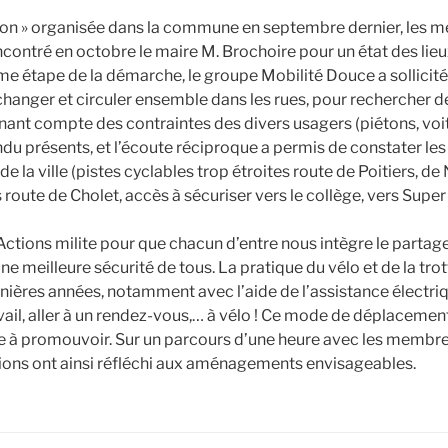
tion » organisée dans la commune en septembre dernier, les 
ncontré en octobre le maire M. Brochoire pour un état des lieux
me étape de la démarche, le groupe Mobilité Douce a sollicité
hanger et circuler ensemble dans les rues, pour rechercher d
enant compte des contraintes des divers usagers (piétons, voi
du présents, et l’écoute réciproque a permis de constater les
de la ville (pistes cyclables trop étroites route de Poitiers, 
route de Cholet, accès à sécuriser vers le collège, vers Super U
’Actions milite pour que chacun d’entre nous intègre le partag
ne meilleure sécurité de tous. La pratique du vélo et de la trot
ières années, notamment avec l’aide de l’assistance électriq
avail, aller à un rendez-vous,… à vélo ! Ce mode de déplacement
 à promouvoir. Sur un parcours d’une heure avec les membres 
ions ont ainsi réfléchi aux aménagements envisageables.