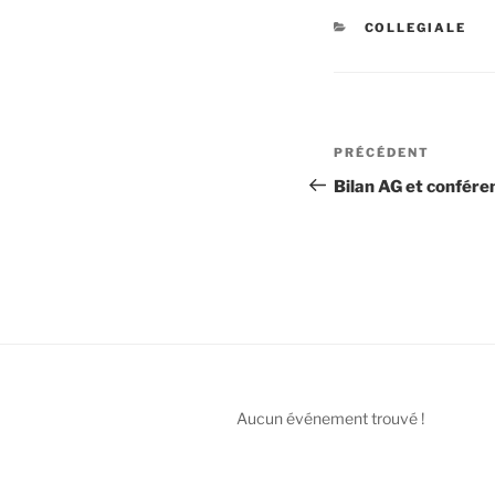
CATÉGORIES
COLLEGIALE
Navigation
Article
PRÉCÉDENT
de
précédent
Bilan AG et confére
l’article
Aucun événement trouvé !