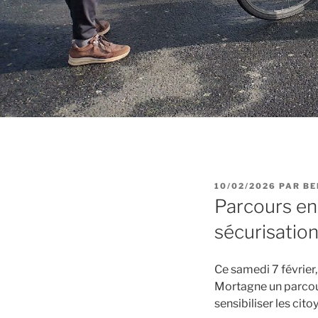
PUBLIÉ
10/02/2026
PAR
BE
LE
Parcours en 
sécurisatio
Ce samedi 7 février,
Mortagne un parcours
sensibiliser les cit