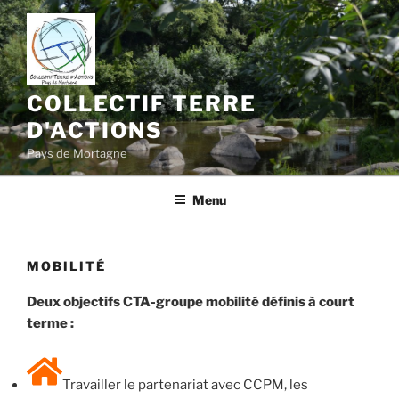
Aller
au
contenu
principal
COLLECTIF TERRE
D'ACTIONS
Pays de Mortagne
Menu
MOBILITÉ
Deux objectifs CTA-groupe mobilité définis à court
terme :
Travailler le partenariat avec CCPM, les