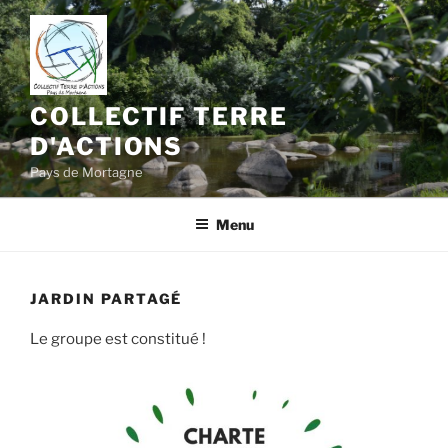
Aller
au
contenu
principal
COLLECTIF TERRE
D'ACTIONS
Pays de Mortagne
Menu
JARDIN PARTAGÉ
Le groupe est constitué !