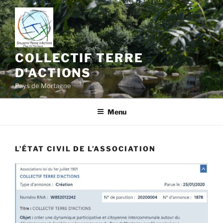
Aller
au
contenu
principal
COLLECTIF TERRE
D'ACTIONS
Pays de Mortagne
Menu
L’ÉTAT CIVIL DE L’ASSOCIATION