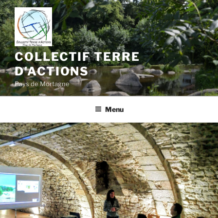
Aller
au
contenu
principal
COLLECTIF TERRE
D'ACTIONS
Pays de Mortagne
Menu