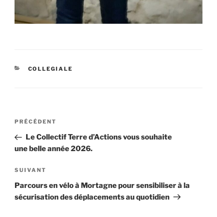
CATÉGORIES
COLLEGIALE
Navigation
Article
PRÉCÉDENT
de
précédent
Le Collectif Terre d’Actions vous souhaite
l’article
une belle année 2026.
Article
SUIVANT
suivant
Parcours en vélo à Mortagne pour sensibiliser à la
sécurisation des déplacements au quotidien