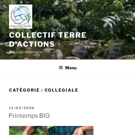
Aller
au
contenu
principal
COLLECTIF TERRE
D'ACTIONS
Pays de Mortagne
Menu
CATÉGORIE :
COLLEGIALE
PUBLIÉ
11/05/2026
LE
Printemps BIO