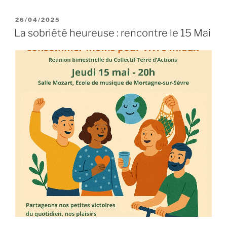
« C’EST
QUOI
PUBLIÉ
26/04/2025
LE
?
La sobriété heureuse : rencontre le 15 Mai
« UN
ATELIER
2
TONNES »
…??? »