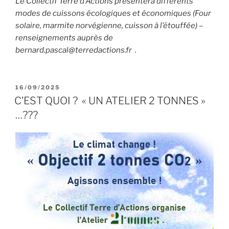
Le Collectif Terre d’Actions présentera différents
modes de cuissons écologiques et économiques (Four
solaire, marmite norvégienne, cuisson à l’étouffée) –
renseignements auprès de
bernard.pascal@terredactions.fr .
PUBLIÉ
16/09/2025
LE
C’EST QUOI ? « UN ATELIER 2 TONNES »
…???