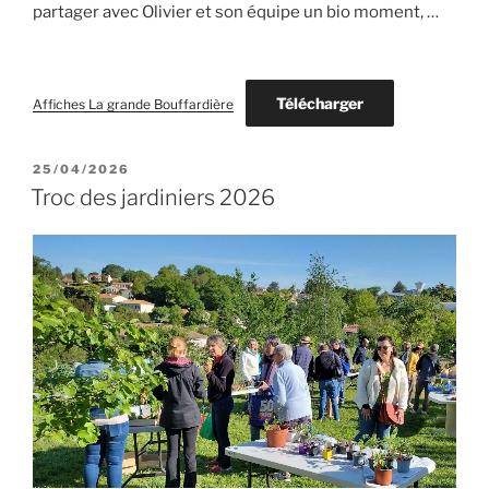
partager avec Olivier et son équipe un bio moment, …
Télécharger
Affiches La grande Bouffardière
PUBLIÉ
25/04/2026
LE
Troc des jardiniers 2026