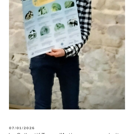
PUBLIÉ
07/01/2026
LE