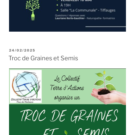
PUBLIÉ
24/02/2025
LE
Troc de Graines et Semis