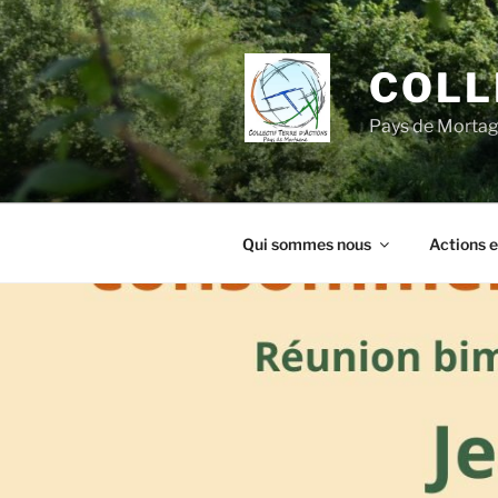
Aller
au
contenu
COLL
principal
Pays de Morta
Qui sommes nous
Actions e