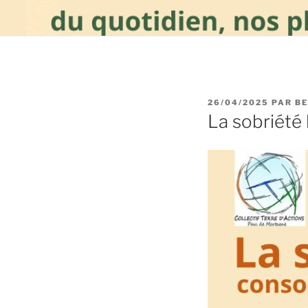
PUBLIÉ
26/04/2025
PAR
B
LE
La sobriété 