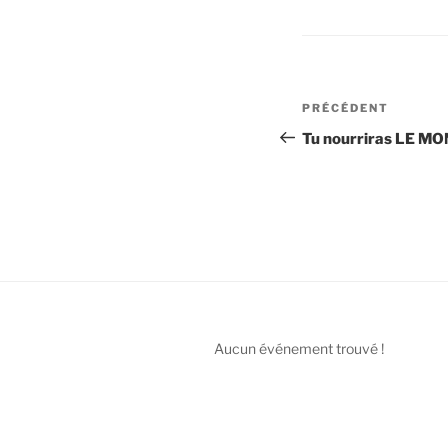
Navigation
Article
PRÉCÉDENT
de
précédent
Tu nourriras LE M
l’article
Aucun événement trouvé !