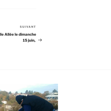
SUIVANT
Article
suivant
lle Allée le dimanche
15 juin,