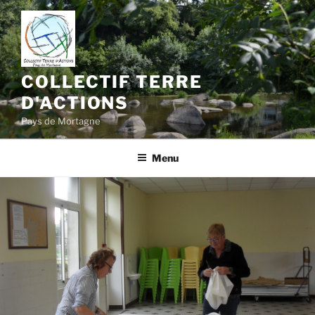
Aller
au
contenu
principal
COLLECTIF TERRE
D'ACTIONS
Pays de Mortagne
Menu