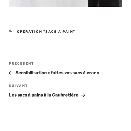
CATÉGORIES
OPÉRATION "SACS À PAIN"
Navigation
Article
PRÉCÉDENT
de
précédent
Sensibilisation « faites vos sacs à vrac »
l’article
Article
SUIVANT
suivant
Les sacs à pains à la Gaubretière