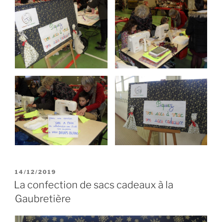
PUBLIÉ
14/12/2019
LE
La confection de sacs cadeaux à la
Gaubretière