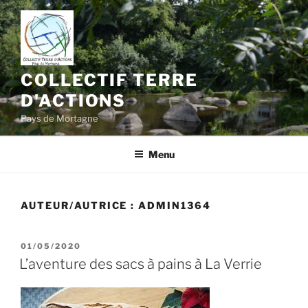
Aller
au
contenu
principal
COLLECTIF TERRE
D'ACTIONS
Pays de Mortagne
Menu
AUTEUR/AUTRICE :
ADMIN1364
PUBLIÉ
01/05/2020
LE
L’aventure des sacs à pains à La Verrie