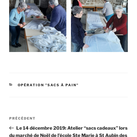
CATÉGORIES
OPÉRATION "SACS À PAIN"
Navigation
Article
PRÉCÉDENT
de
précédent
Le 14 décembre 2019: Atelier “sacs cadeaux” lors
l’article
du marché de Noël de l’école Ste Marie à St Aubin des