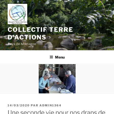
Aller
au
contenu
principal
COLLECTIF TERRE
D'ACTIONS
Pays de Mortagne
Menu
PUBLIÉ
14/03/2020
PAR
ADMIN1364
LE
Une seconde vie pour nos draps de