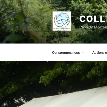
Aller
au
contenu
COLL
principal
Pays de Morta
Qui sommes nous
Actions e