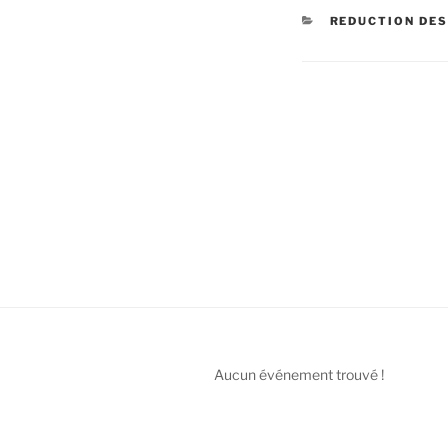
CATÉGORIES
REDUCTION DES
Navigation
de
l’article
Aucun événement trouvé !