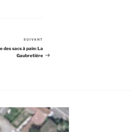
SUIVANT
Article
suivant
 des sacs à pain: La
Gaubretière