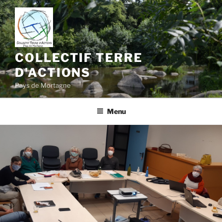
Aller
au
contenu
principal
COLLECTIF TERRE
D'ACTIONS
Pays de Mortagne
Menu