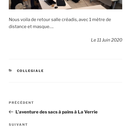
Nous voila de retour salle créadis, avec 1 mètre de
distance et masque….
Le 11 Juin 2020
CATÉGORIES
COLLEGIALE
Navigation
Article
PRÉCÉDENT
de
précédent
L’aventure des sacs à pains à La Verrie
l’article
Article
SUIVANT