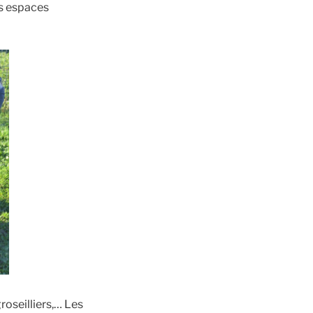
es espaces
groseilliers,… Les