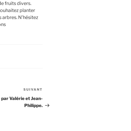
 fruits divers.
uhaitez planter
s arbres. N’hésitez
ons
SUIVANT
Article
suivant
 par Valérie et Jean-
Philippe.