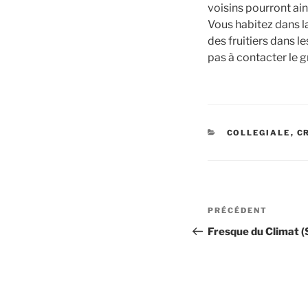
voisins pourront ain
Vous habitez dans 
des fruitiers dans l
pas à contacter le g
CATÉGORIES
COLLEGIALE
,
C
Navigation
Article
PRÉCÉDENT
de
précédent
Fresque du Climat (
l’article