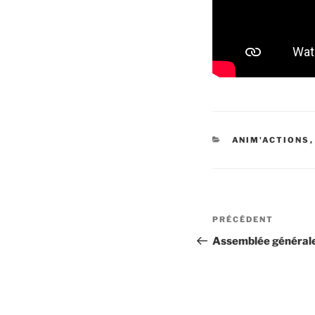
CATÉGORIES
ANIM'ACTIONS
Navigation
Article
PRÉCÉDENT
de
précédent
Assemblée générale 
l’article