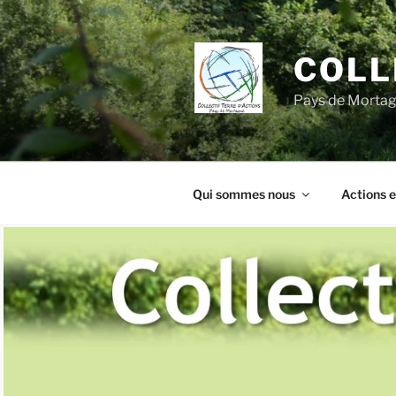
Aller
au
contenu
COLL
principal
Pays de Morta
Qui sommes nous
Actions e