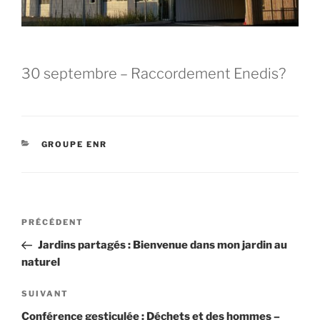
30 septembre – Raccordement Enedis?
CATÉGORIES
GROUPE ENR
Navigation
Article
PRÉCÉDENT
de
précédent
Jardins partagés : Bienvenue dans mon jardin au
l’article
naturel
Article
SUIVANT
suivant
Conférence gesticulée : Déchets et des hommes –