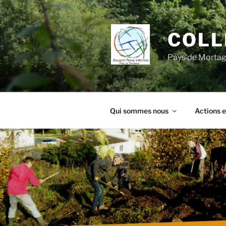
Aller
au
contenu
COLL
principal
Pays de Morta
Qui sommes nous
Actions e