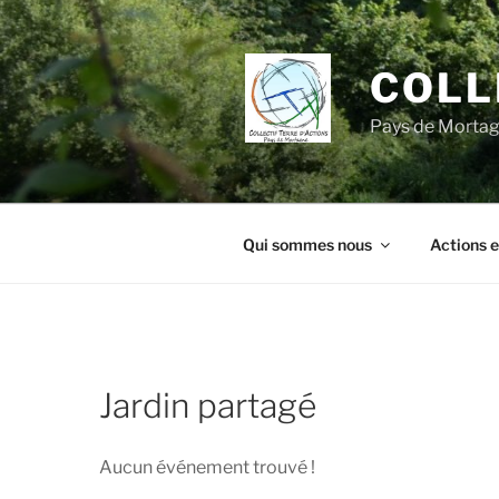
Aller
au
contenu
COLL
principal
Pays de Morta
Qui sommes nous
Actions e
Jardin partagé
Aucun événement trouvé !