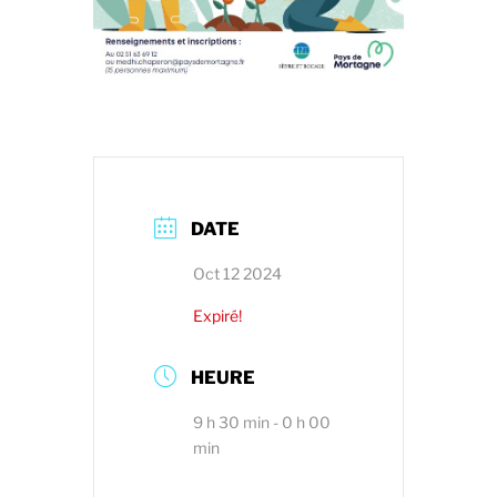
DATE
Oct 12 2024
Expiré!
HEURE
9 h 30 min - 0 h 00
min