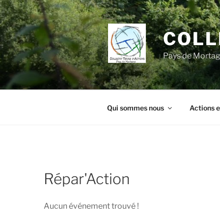
Aller
au
contenu
COLL
principal
Pays de Morta
Qui sommes nous
Actions e
Répar'Action
Aucun événement trouvé !