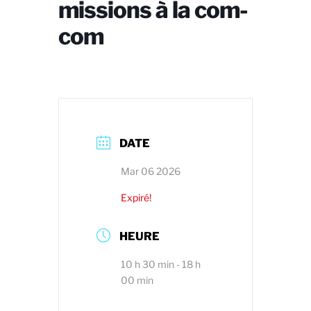
missions à la com-
com
DATE
Mar 06 2026
Expiré!
HEURE
10 h 30 min - 18 h
00 min