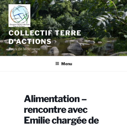
Aller
au
contenu
principal
COLLECTIF TERRE
D'ACTIONS
Pays de Mortagne
Menu
Alimentation –
rencontre avec
Emilie chargée de