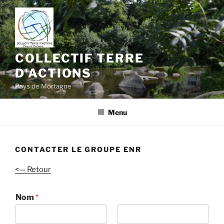
Aller
au
contenu
principal
COLLECTIF TERRE
D'ACTIONS
Pays de Mortagne
Menu
CONTACTER LE GROUPE ENR
<— Retour
Nom
*