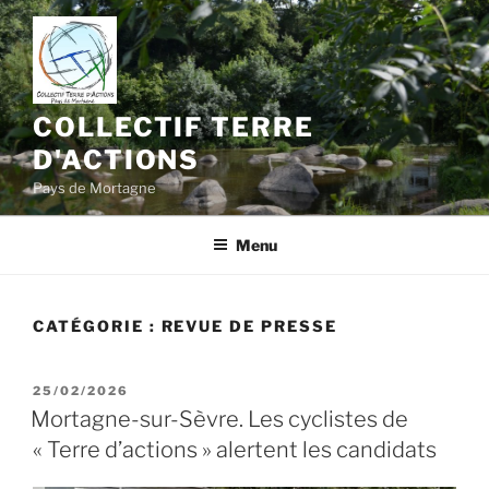
Aller
au
contenu
principal
COLLECTIF TERRE
D'ACTIONS
Pays de Mortagne
Menu
CATÉGORIE :
REVUE DE PRESSE
PUBLIÉ
25/02/2026
LE
Mortagne-sur-Sèvre. Les cyclistes de
« Terre d’actions » alertent les candidats