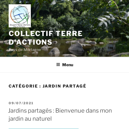
Aller
au
contenu
principal
COLLECTIF TERRE
D'ACTIONS
Pays de Mortagne
Menu
CATÉGORIE :
JARDIN PARTAGÉ
PUBLIÉ
09/07/2021
LE
Jardins partagés : Bienvenue dans mon
jardin au naturel