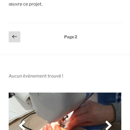
œuvre ce projet.
Pagination
Page
Page
2
précédente
des
publications
Aucun événement trouvé !